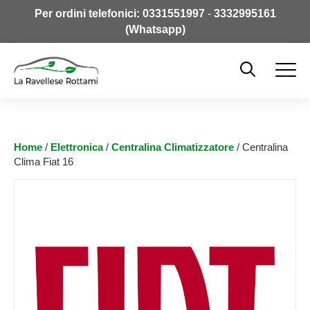
Per ordini telefonici:
0331551997
-
3332995161
(Whatsapp)
Home
/
Elettronica
/
Centralina Climatizzatore
/ Centralina
Clima Fiat 16