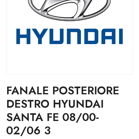
FANALE POSTERIORE
DESTRO HYUNDAI
SANTA FE 08/00-
02/06 3