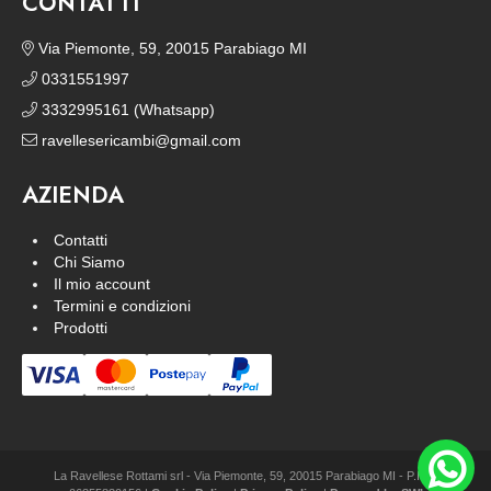
CONTATTI
Via Piemonte, 59, 20015 Parabiago MI
0331551997
3332995161 (Whatsapp)
ravellesericambi@gmail.com
AZIENDA
Contatti
Chi Siamo
Il mio account
Termini e condizioni
Prodotti
La Ravellese Rottami srl - Via Piemonte, 59, 20015 Parabiago MI - P.IVA: