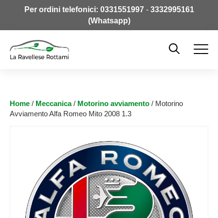
Per ordini telefonici:
0331551997
-
3332995161
(Whatsapp)
Home
/
Meccanica
/
Motorino avviamento
/ Motorino
Avviamento Alfa Romeo Mito 2008 1.3