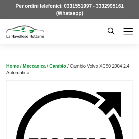
Per ordini telefonici:
0331551997
-
3332995161
(Whatsapp)
Home
/
Meccanica
/
Cambio
/ Cambio Volvo XC90 2004 2.4
Automatico