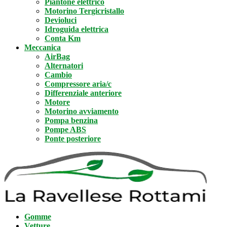
Piantone elettrico
Motorino Tergicristallo
Devioluci
Idroguida elettrica
Conta Km
Meccanica
AirBag
Alternatori
Cambio
Compressore aria/c
Differenziale anteriore
Motore
Motorino avviamento
Pompa benzina
Pompe ABS
Ponte posteriore
Gomme
Vetture