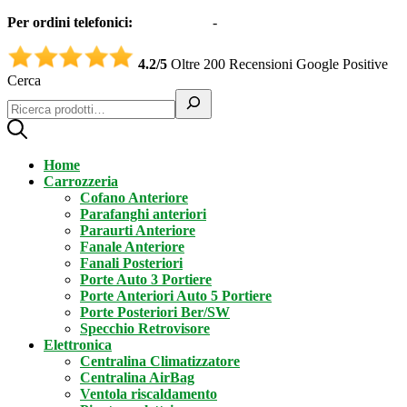
Per ordini telefonici:
0331551997
-
3332995161 (Whatsapp)
4.2/5
Oltre 200 Recensioni Google Positive
Cerca
Home
Carrozzeria
Cofano Anteriore
Parafanghi anteriori
Paraurti Anteriore
Fanale Anteriore
Fanali Posteriori
Porte Auto 3 Portiere
Porte Anteriori Auto 5 Portiere
Porte Posteriori Ber/SW
Specchio Retrovisore
Elettronica
Centralina Climatizzatore
Centralina AirBag
Ventola riscaldamento