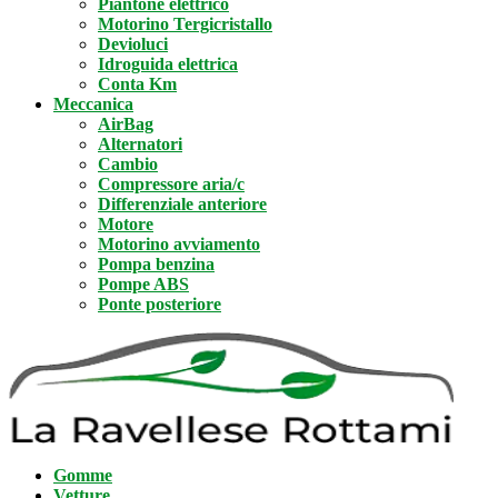
Piantone elettrico
Motorino Tergicristallo
Devioluci
Idroguida elettrica
Conta Km
Meccanica
AirBag
Alternatori
Cambio
Compressore aria/c
Differenziale anteriore
Motore
Motorino avviamento
Pompa benzina
Pompe ABS
Ponte posteriore
Gomme
Vetture