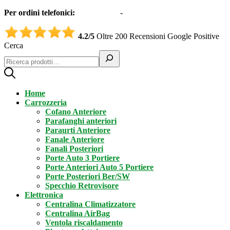
Per ordini telefonici:
0331551997
-
3332995161 (Whatsapp)
4.2/5
Oltre 200 Recensioni Google Positive
Cerca
Home
Carrozzeria
Cofano Anteriore
Parafanghi anteriori
Paraurti Anteriore
Fanale Anteriore
Fanali Posteriori
Porte Auto 3 Portiere
Porte Anteriori Auto 5 Portiere
Porte Posteriori Ber/SW
Specchio Retrovisore
Elettronica
Centralina Climatizzatore
Centralina AirBag
Ventola riscaldamento