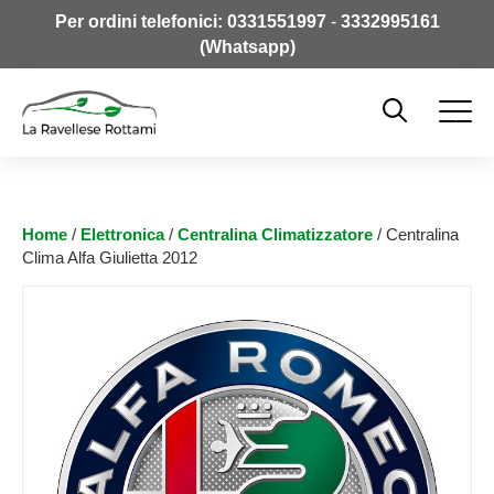
Per ordini telefonici:
0331551997
-
3332995161
(Whatsapp)
Home
/
Elettronica
/
Centralina Climatizzatore
/ Centralina
Clima Alfa Giulietta 2012