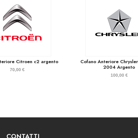
eriore Citroen c2 argento
Cofano Anteriore Chrysle
2004 Argento
70,00
€
100,00
€
CONTATTI