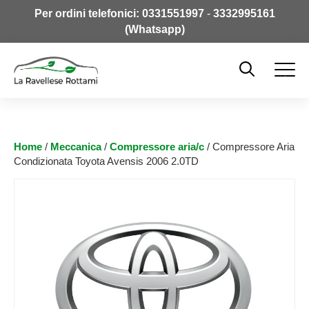
Per ordini telefonici:
0331551997
-
3332995161
(Whatsapp)
Home
/
Meccanica
/
Compressore aria/c
/ Compressore Aria
Condizionata Toyota Avensis 2006 2.0TD