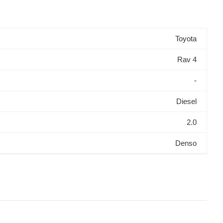
Toyota
Rav 4
-
Diesel
2.0
Denso