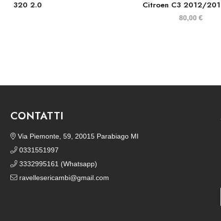
320 2.0
Citroen C3 2012/201
80,00
€
CONTATTI
Via Piemonte, 59, 20015 Parabiago MI
0331551997
3332995161 (Whatsapp)
ravellesericambi@gmail.com