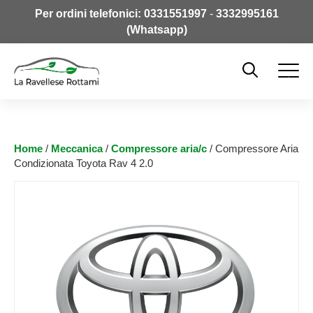
Per ordini telefonici:
0331551997
-
3332995161
(Whatsapp)
Home
/
Meccanica
/
Compressore aria/c
/ Compressore Aria
Condizionata Toyota Rav 4 2.0