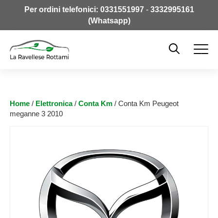
Per ordini telefonici:
0331551997
-
3332995161
(Whatsapp)
Home
/
Elettronica
/
Conta Km
/ Conta Km Peugeot
meganne 3 2010