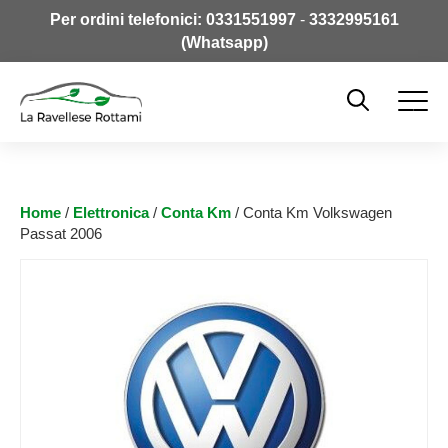
Per ordini telefonici:
0331551997
-
3332995161
(Whatsapp)
Home
/
Elettronica
/
Conta Km
/ Conta Km Volkswagen
Passat 2006