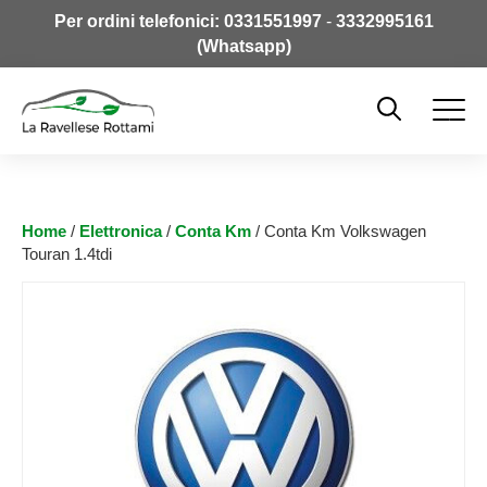
Per ordini telefonici:
0331551997
-
3332995161
(Whatsapp)
Home
/
Elettronica
/
Conta Km
/ Conta Km Volkswagen
Touran 1.4tdi