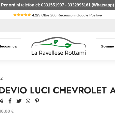
Per ordini telefonici:
0331551997
-
3332995161 (Whatsapp)
4.2/5
Oltre 200 Recensioni Google Positive
Meccanica
Gomme
12
DEVIO LUCI CHEVROLET 
40,00
€