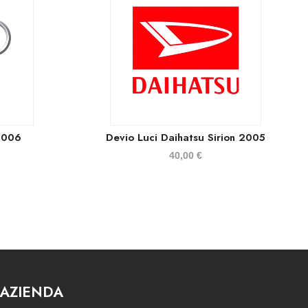
2006
Devio Luci Daihatsu Sirion 2005
40,00
€
AZIENDA