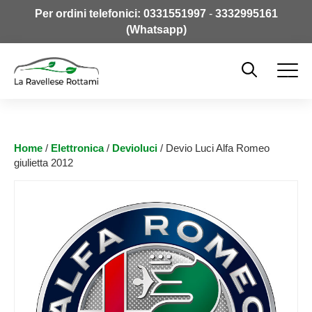
Per ordini telefonici:
0331551997
-
3332995161
(Whatsapp)
Home
/
Elettronica
/
Devioluci
/ Devio Luci Alfa Romeo
giulietta 2012