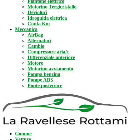
Piantone elettrico
Motorino Tergicristallo
Devioluci
Idroguida elettrica
Conta Km
Meccanica
AirBag
Alternatori
Cambio
Compressore aria/c
Differenziale anteriore
Motore
Motorino avviamento
Pompa benzina
Pompe ABS
Ponte posteriore
Gomme
Vetture