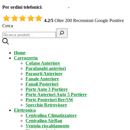
Per ordini telefonici:
0331551997
-
3332995161 (Whatsapp)
4.2/5
Oltre 200 Recensioni Google Positive
Cerca
Home
Carrozzeria
Cofano Anteriore
Parafanghi anteriori
Paraurti Anteriore
Fanale Anteriore
Fanali Posteriori
Porte Auto 3 Portiere
Porte Anteriori Auto 5 Portiere
Porte Posteriori Ber/SW
Specchio Retrovisore
Elettronica
Centralina Climatizzatore
Centralina AirBag
Ventola riscaldamento