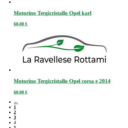
Motorino Tergicristallo Opel karl
60,00
€
Motorino Tergicristallo Opel corsa e 2014
60,00
€
←
1
2
3
4
5