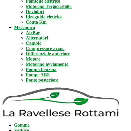
Piantone elettrico
Motorino Tergicristallo
Devioluci
Idroguida elettrica
Conta Km
Meccanica
AirBag
Alternatori
Cambio
Compressore aria/c
Differenziale anteriore
Motore
Motorino avviamento
Pompa benzina
Pompe ABS
Ponte posteriore
Gomme
Vetture