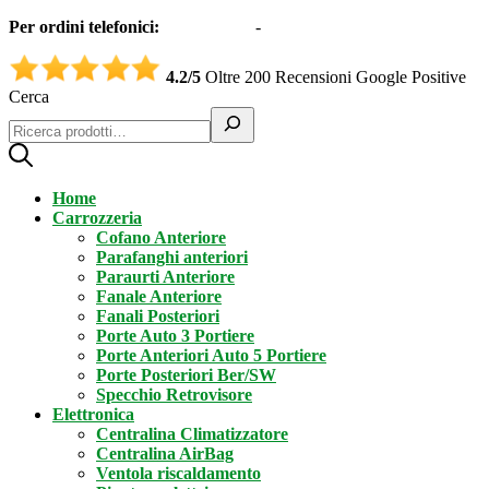
Per ordini telefonici:
0331551997
-
3332995161 (Whatsapp)
4.2/5
Oltre 200 Recensioni Google Positive
Cerca
Home
Carrozzeria
Cofano Anteriore
Parafanghi anteriori
Paraurti Anteriore
Fanale Anteriore
Fanali Posteriori
Porte Auto 3 Portiere
Porte Anteriori Auto 5 Portiere
Porte Posteriori Ber/SW
Specchio Retrovisore
Elettronica
Centralina Climatizzatore
Centralina AirBag
Ventola riscaldamento