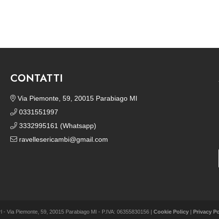
CONTATTI
Via Piemonte, 59, 20015 Parabiago MI
0331551997
3332995161 (Whatsapp)
ravellesericambi@gmail.com
rl - Via Piemonte, 59, 20015 Parabiago MI - P.IVA: 06355830156 |
Cookie Policy
|
Privacy Po