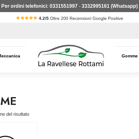
Per ordini telefonici:
0331551997
-
3332995161 (Whatsapp)
4.2/5
Oltre 200 Recensioni Google Positive
Meccanica
Gomme
ME
ne del risultato