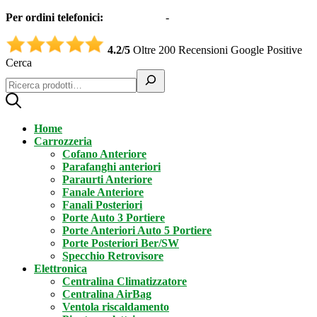
Per ordini telefonici:
0331551997
-
3332995161 (Whatsapp)
4.2/5
Oltre 200 Recensioni Google Positive
Cerca
Home
Carrozzeria
Cofano Anteriore
Parafanghi anteriori
Paraurti Anteriore
Fanale Anteriore
Fanali Posteriori
Porte Auto 3 Portiere
Porte Anteriori Auto 5 Portiere
Porte Posteriori Ber/SW
Specchio Retrovisore
Elettronica
Centralina Climatizzatore
Centralina AirBag
Ventola riscaldamento