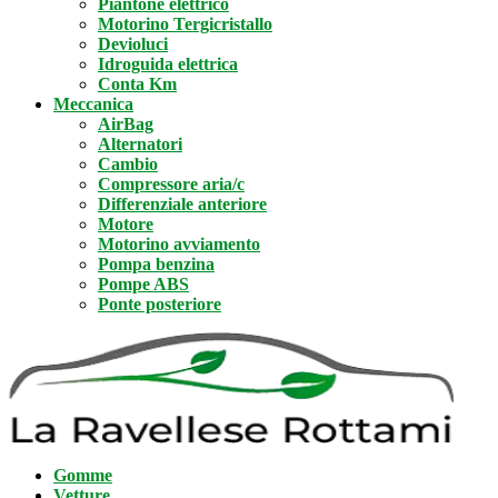
Piantone elettrico
Motorino Tergicristallo
Devioluci
Idroguida elettrica
Conta Km
Meccanica
AirBag
Alternatori
Cambio
Compressore aria/c
Differenziale anteriore
Motore
Motorino avviamento
Pompa benzina
Pompe ABS
Ponte posteriore
Gomme
Vetture