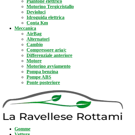
Piantone elettrico
Motorino Tergicristallo
Devioluci
Idroguida elettrica
Conta Km
Meccanica
AirBag
Alternatori
Cambio
Compressore aria/c
Differenziale anteriore
Motore
Motorino avviamento
Pompa benzina
Pompe ABS
Ponte posteriore
Gomme
Vetture