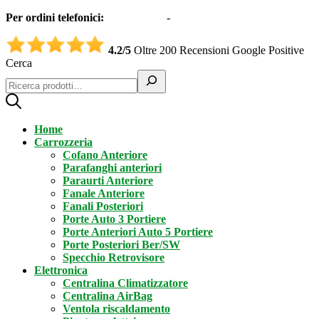
Per ordini telefonici:
0331551997
-
3332995161 (Whatsapp)
4.2/5
Oltre 200 Recensioni Google Positive
Cerca
Home
Carrozzeria
Cofano Anteriore
Parafanghi anteriori
Paraurti Anteriore
Fanale Anteriore
Fanali Posteriori
Porte Auto 3 Portiere
Porte Anteriori Auto 5 Portiere
Porte Posteriori Ber/SW
Specchio Retrovisore
Elettronica
Centralina Climatizzatore
Centralina AirBag
Ventola riscaldamento