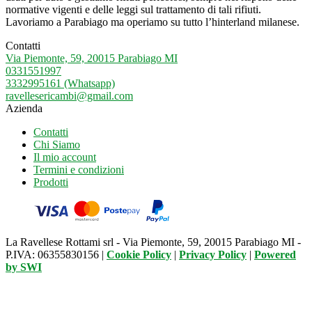
normative vigenti e delle leggi sul trattamento di tali rifiuti.
Lavoriamo a Parabiago ma operiamo su tutto l’hinterland milanese.
Contatti
Via Piemonte, 59, 20015 Parabiago MI
0331551997
3332995161 (Whatsapp)
ravellesericambi@gmail.com
Azienda
Contatti
Chi Siamo
Il mio account
Termini e condizioni
Prodotti
La Ravellese Rottami srl - Via Piemonte, 59, 20015 Parabiago MI -
P.IVA: 06355830156 |
Cookie Policy
|
Privacy Policy
|
Powered
by
SWI