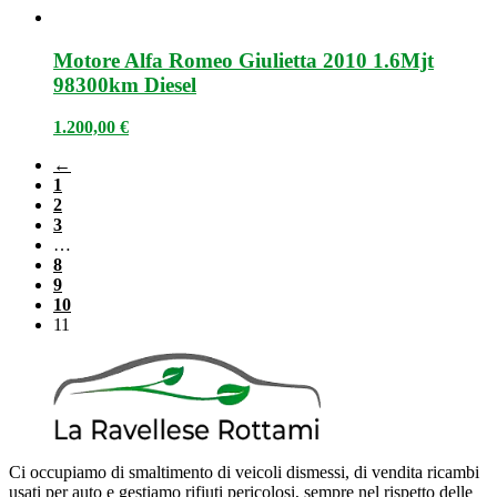
Motore Alfa Romeo Giulietta 2010 1.6Mjt
98300km Diesel
1.200,00
€
←
1
2
3
…
8
9
10
11
Ci occupiamo di smaltimento di veicoli dismessi, di vendita ricambi
usati per auto e gestiamo rifiuti pericolosi, sempre nel rispetto delle