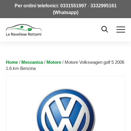
Per ordini telefonici:
0331551997
-
3332995161
(Whatsapp)
Home
/
Meccanica
/
Motore
/ Motore Volkswagen golf 5 2006
1.6 km Benzina