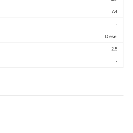
A4
-
Diesel
2.5
-