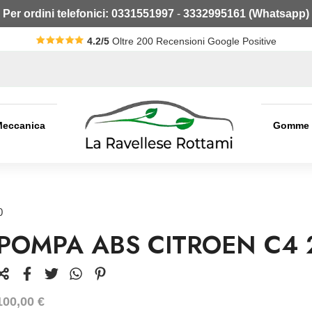
Per ordini telefonici:
0331551997
-
3332995161 (Whatsapp)
4.2/5
Oltre 200 Recensioni Google Positive
Meccanica
Gomme
0
POMPA ABS CITROEN C4 
100,00
€