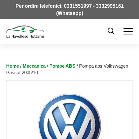
Per ordini telefonici:
0331551997
-
3332995161
(Whatsapp)
Home
/
Meccanica
/
Pompe ABS
/ Pompa abs Volkswagen
Passat 2005/10