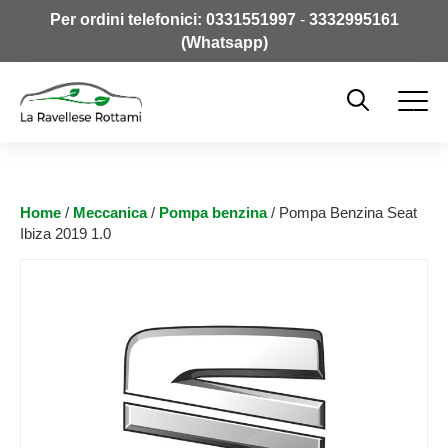
Per ordini telefonici:
0331551997
-
3332995161
(Whatsapp)
Home
/
Meccanica
/
Pompa benzina
/ Pompa Benzina Seat
Ibiza 2019 1.0