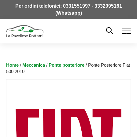
Per ordini telefonici:
0331551997
-
3332995161
(Whatsapp)
Home
/
Meccanica
/
Ponte posteriore
/ Ponte Posteriore Fiat
500 2010