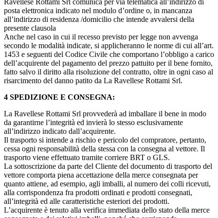
Ravellese Rottami Srl comunica per via telematica all’indirizzo di
posta elettronica indicato nel modulo d’ordine o, in mancanza
all’indirizzo di residenza /domicilio che intende avvalersi della
presente clausola
Anche nel caso in cui il recesso previsto per legge non avvenga
secondo le modalità indicate, si applicheranno le norme di cui all’art.
1453 e seguenti del Codice Civile che comportano l’obbligo a carico
dell’acquirente del pagamento del prezzo pattuito per il bene fornito,
fatto salvo il diritto alla risoluzione del contratto, oltre in ogni caso al
risarcimento del danno patito da La Ravellese Rottami Srl.
4 SPEDIZIONE E CONSEGNA:
La Ravellese Rottami Srl provvederà ad imballare il bene in modo
da garantirne l’integrità ed invierà lo stesso esclusivamente
all’indirizzo indicato dall’acquirente.
Il trasporto si intende a rischio e pericolo del compratore, pertanto,
cessa ogni responsabilità della stessa con la consegna al vettore. Il
trasporto viene effettuato tramite corriere BRT o GLS.
La sottoscrizione da parte del Cliente del documento di trasporto del
vettore comporta piena accettazione della merce consegnata per
quanto attiene, ad esempio, agli imballi, al numero dei colli ricevuti,
alla corrispondenza fra prodotti ordinati e prodotti consegnati,
all’integrità ed alle caratteristiche esteriori dei prodotti.
L’acquirente è tenuto alla verifica immediata dello stato della merce