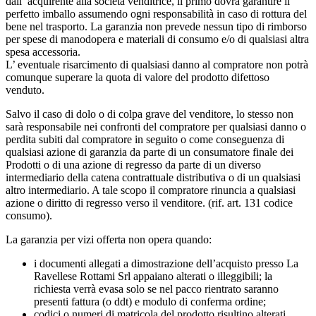
dall’ acquirente alla società venditrice, il primo dovrà garantire il
perfetto imballo assumendo ogni responsabilità in caso di rottura del
bene nel trasporto. La garanzia non prevede nessun tipo di rimborso
per spese di manodopera e materiali di consumo e/o di qualsiasi altra
spesa accessoria.
L’ eventuale risarcimento di qualsiasi danno al compratore non potrà
comunque superare la quota di valore del prodotto difettoso
venduto.
Salvo il caso di dolo o di colpa grave del venditore, lo stesso non
sarà responsabile nei confronti del compratore per qualsiasi danno o
perdita subiti dal compratore in seguito o come conseguenza di
qualsiasi azione di garanzia da parte di un consumatore finale dei
Prodotti o di una azione di regresso da parte di un diverso
intermediario della catena contrattuale distributiva o di un qualsiasi
altro intermediario. A tale scopo il compratore rinuncia a qualsiasi
azione o diritto di regresso verso il venditore. (rif. art. 131 codice
consumo).
La garanzia per vizi offerta non opera quando:
i documenti allegati a dimostrazione dell’acquisto presso La
Ravellese Rottami Srl appaiano alterati o illeggibili; la
richiesta verrà evasa solo se nel pacco rientrato saranno
presenti fattura (o ddt) e modulo di conferma ordine;
codici o numeri di matricola del prodotto risultino alterati,