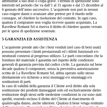
attribuibile a suo dolo o colpa grave. I termini di spedizione sono
interrotti nel periodo che va dall’1 al 31 agosto e dal 15 dicembre al
6 gennaio dell’anno successivo. L’acquirente non può in nessun
caso esigere danni o avanzare altre pretese per il ritardo nelle
consegne, né chiedere la risoluzione del contratto. In ogni caso,
qualora il compratore non voglia ricevere quanto acquistato, La
Ravellese Rottami Srl si riserva il diritto di chiedere quanto versato
per le spese di spedizione sostenute.
5 GARANZIA ED ASSISTENZA
L’acquirente prende atto che i beni venduti (nel caso di beni usati)
possono presentare i limiti prestazionali ed i difetti funzionali e/o
strutturali connessi al pregresso utilizzo. Le parti concordano che la
fornitura del materiale è garantita nel rispetto delle condizioni
generali di garanzia prevista dal codice civile. La garanzia sul bene
decade qualora il compratore, senza la preventiva autorizzazione
scritta de La Ravellese Rottami Srl, abbia operato sullo stesso
direttamente e/o richiesto a terzi montaggi e/o smontaggi e/o
sostituzioni di parti.
In caso di validità della garanzia il Cliente avrà diritto alla sola
sostituzione dei prodotti danneggiati solo ed esclusivamente dietro
restituzione degli stessi nelle medesime condizioni in cui sono stati
spediti, essendo escluso il diritto del Cliente al risarcimento di
qualsivoglia danno, anche ulteriore. Qualora il bene venga restituito