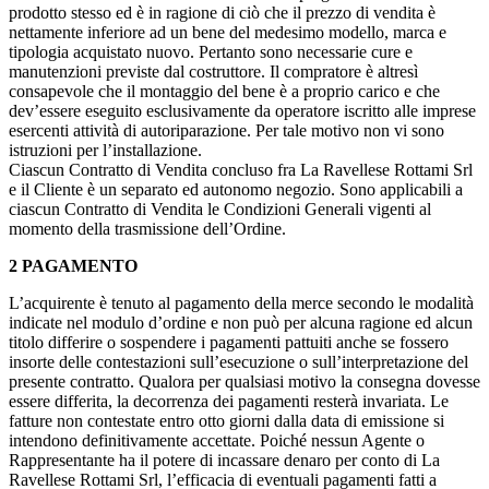
prodotto stesso ed è in ragione di ciò che il prezzo di vendita è
nettamente inferiore ad un bene del medesimo modello, marca e
tipologia acquistato nuovo. Pertanto sono necessarie cure e
manutenzioni previste dal costruttore. Il compratore è altresì
consapevole che il montaggio del bene è a proprio carico e che
dev’essere eseguito esclusivamente da operatore iscritto alle imprese
esercenti attività di autoriparazione. Per tale motivo non vi sono
istruzioni per l’installazione.
Ciascun Contratto di Vendita concluso fra La Ravellese Rottami Srl
e il Cliente è un separato ed autonomo negozio. Sono applicabili a
ciascun Contratto di Vendita le Condizioni Generali vigenti al
momento della trasmissione dell’Ordine.
2 PAGAMENTO
L’acquirente è tenuto al pagamento della merce secondo le modalità
indicate nel modulo d’ordine e non può per alcuna ragione ed alcun
titolo differire o sospendere i pagamenti pattuiti anche se fossero
insorte delle contestazioni sull’esecuzione o sull’interpretazione del
presente contratto. Qualora per qualsiasi motivo la consegna dovesse
essere differita, la decorrenza dei pagamenti resterà invariata. Le
fatture non contestate entro otto giorni dalla data di emissione si
intendono definitivamente accettate. Poiché nessun Agente o
Rappresentante ha il potere di incassare denaro per conto di La
Ravellese Rottami Srl, l’efficacia di eventuali pagamenti fatti a