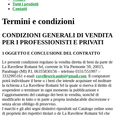
Tutti i prodotti
Contatti
Termini e condizioni
CONDIZIONI GENERALI DI VENDITA
PER I PROFESSIONISTI E PRIVATI
1 OGGETTO E CONCLUSIONE DEL CONTRATTO
Le presenti condizioni regolano la vendita diretta di beni da parte de
La Ravellese Rottami Srl, corrente in Via Piemonte 59, 20015,
Parabiago (MI) P.I. 06355830156 – telefono 0331/551997 –
3332995161 e-mail:
ravellesericambi@gmail.com
. Il compratore
potrà individuare il bene o i beni che intende acquistare ed inoltrare
la richiesta a La Ravellese Rottami Srl la quale si riserva il diritto di
sospendere o terminare in ogni momento la pubblicazione e
l’aggiornamento del catalogo dei beni in vendita, nonché di
modificarlo in tutto o in parte a propria insindacabile discrezione e
senza alcun obbligo di preavviso.
I marchi e gli altri segni distintivi riprodotti sul Catalogo online sono
di proprietà dei rispettivi titolari o de La Ravellese Rottami Srl che