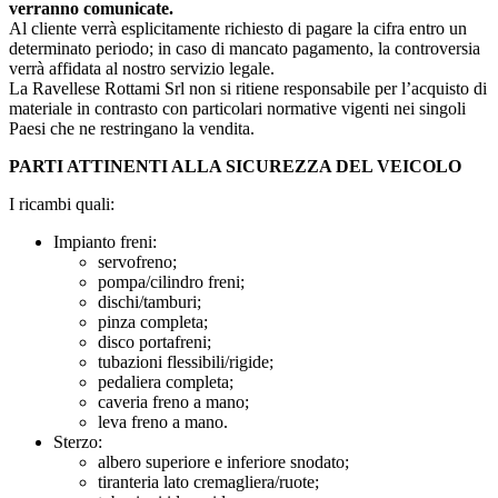
verranno comunicate.
Al cliente verrà esplicitamente richiesto di pagare la cifra entro un
determinato periodo; in caso di mancato pagamento, la controversia
verrà affidata al nostro servizio legale.
La Ravellese Rottami Srl non si ritiene responsabile per l’acquisto di
materiale in contrasto con particolari normative vigenti nei singoli
Paesi che ne restringano la vendita.
PARTI ATTINENTI ALLA SICUREZZA DEL VEICOLO
I ricambi quali:
Impianto freni:
servofreno;
pompa/cilindro freni;
dischi/tamburi;
pinza completa;
disco portafreni;
tubazioni flessibili/rigide;
pedaliera completa;
caveria freno a mano;
leva freno a mano.
Sterzo:
albero superiore e inferiore snodato;
tiranteria lato cremagliera/ruote;