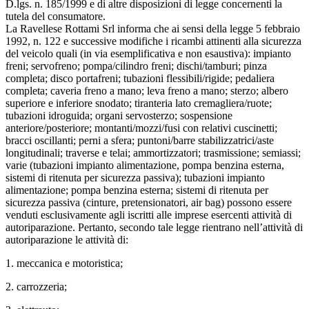
D.lgs. n. 185/1999 e di altre disposizioni di legge concernenti la
tutela del consumatore.
La Ravellese Rottami Srl informa che ai sensi della legge 5 febbraio
1992, n. 122 e successive modifiche i ricambi attinenti alla sicurezza
del veicolo quali (in via esemplificativa e non esaustiva): impianto
freni; servofreno; pompa/cilindro freni; dischi/tamburi; pinza
completa; disco portafreni; tubazioni flessibili/rigide; pedaliera
completa; caveria freno a mano; leva freno a mano; sterzo; albero
superiore e inferiore snodato; tiranteria lato cremagliera/ruote;
tubazioni idroguida; organi servosterzo; sospensione
anteriore/posteriore; montanti/mozzi/fusi con relativi cuscinetti;
bracci oscillanti; perni a sfera; puntoni/barre stabilizzatrici/aste
longitudinali; traverse e telai; ammortizzatori; trasmissione; semiassi;
varie (tubazioni impianto alimentazione, pompa benzina esterna,
sistemi di ritenuta per sicurezza passiva); tubazioni impianto
alimentazione; pompa benzina esterna; sistemi di ritenuta per
sicurezza passiva (cinture, pretensionatori, air bag) possono essere
venduti esclusivamente agli iscritti alle imprese esercenti attività di
autoriparazione. Pertanto, secondo tale legge rientrano nell’attività di
autoriparazione le attività di:
1. meccanica e motoristica;
2. carrozzeria;