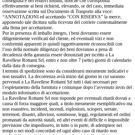
consegnata e dei relativi imballi, nonché che corrisponda
effettivamente ai beni richiesti, elevando, se del caso, immediata
osservazione scritta sul Documento di Trasporto alla voce:
“ANNOTAZIONI ed accettando “CON RISERVA” la merce,
apponendo tale dicitura sulla ricevuta del corriere contestualmente
alla firma per accettazione.
Pur in presenza di imballo integro, i beni dovranno essere
diligentemente verificati dal cliente, ed eventuali vizi e non
conformità apparenti (e quindi oggettivamente riconoscibili con
l’uso della normale diligenza) dei beni dovranno a pena di
decadenza della garanzia essere denunziati per iscritto a La
Ravellese Rottami Srl, entro e non oltre 7 (sette) giorni di calendario
dalla data di consegna.
I termini di spedizione sono da considerarsi meramente indicativi e
non tassativi. La decorrenza avrà inizio dal giorno in cui saranno
pervenuti a La Ravellese Rottami Srl tutti i dati necessari per
l’espletamento della fornitura e comunque dopo l’avvenuto invio del
modulo informatico di accettazione.
La Ravellese Rottami Srl non risponde per eventuali ritardi dovuti a
causa di forza maggiore quali, a titolo meramente esemplificativo ma
non esaustivo, incidenti, incendi, esplosioni, scioperi, serrate,
terremoti, disastri, alluvioni, sommosse, leggi, regolamenti ed ordini
promanati da autorità statali, ed altri eventi di difficile o impossibile
previsione che impedissero, in tutto o in parte, di adempiere nei
tempi o nei modi concordati ed ogni altro caso di ritardo non