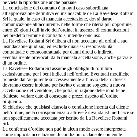
ne vieta la riproduzione anche parziale.
La conclusione del contratto è in ogni caso subordinata
all’approvazione definitiva ed insindacabile de La Ravellese Rottami
Srl la quale, in caso di mancata accettazione, dovrà darne
comunicazione all’acquirente, nelle forme che riterrà più opportune,
entro 20 giorni dall’invio dell’ordine; in assenza di comunicazioni
nel predetto termine il contratto si intende concluso.
La Ravellese Rottami Srl è libera di non accettare gli ordini a suo
insindacabile giudizio, ed esclude qualsiasi responsabilità
contrattuale o extracontrattuale per danni diretti o indiretti
eventualmente provocati dalla mancata accettazione, anche parziale
di un ordine.
La Ravellese Rottami Srl assume gli obblighi di fornitura
esclusivamente per i beni indicati nell’ordine. Eventuali modifiche
richieste dall’acquirente successivamente all’invio della richiesta
dovranno essere inoltrate per iscritto e saranno soggette a nuova
accettazione del venditore, che potrà, in ragione delle modifiche
richieste, variare date di consegna e prezzi rispetto all’ordine
originario.
Si chiarisce che qualsiasi clausola o condizione inserita dal cliente
nell’ordine, nella corrispondenza o altrove è invalida ed inefficace se
non specificamente accettata per iscritto da La Ravellese Rottami
Srl.
La conferma d’ordine non può in alcun modo essere interpretata
come implicita accettazione di condizioni o clausole contenute