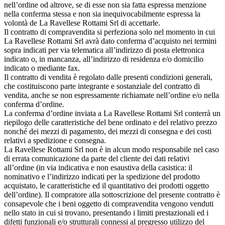
nell’ordine od altrove, se di esse non sia fatta espressa menzione
nella conferma stessa e non sia inequivocabilmente espressa la
volontà de La Ravellese Rottami Srl di accettarle.
Il contratto di compravendita si perfeziona solo nel momento in cui
La Ravellese Rottami Srl avrà dato conferma d’acquisto nei termini
sopra indicati per via telematica all’indirizzo di posta elettronica
indicato o, in mancanza, all’indirizzo di residenza e/o domicilio
indicato o mediante fax.
Il contratto di vendita è regolato dalle presenti condizioni generali,
che costituiscono parte integrante e sostanziale del contratto di
vendita, anche se non espressamente richiamate nell’ordine e/o nella
conferma d’ordine.
La conferma d’ordine inviata a La Ravellese Rottami Srl conterrà un
riepilogo delle caratteristiche del bene ordinato e del relativo prezzo
nonché dei mezzi di pagamento, dei mezzi di consegna e dei costi
relativi a spedizione e consegna.
La Ravellese Rottami Srl non è in alcun modo responsabile nel caso
di errata comunicazione da parte del cliente dei dati relativi
all’ordine (in via indicativa e non esaustiva della casistica: il
nominativo e l’indirizzo indicati per la spedizione del prodotto
acquistato, le caratteristiche ed il quantitativo dei prodotti oggetto
dell’ordine). Il compratore alla sottoscrizione del presente contratto è
consapevole che i beni oggetto di compravendita vengono venduti
nello stato in cui si trovano, presentando i limiti prestazionali ed i
difetti funzionali e/o strutturali connessi al pregresso utilizzo del