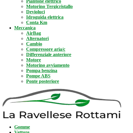
Piantone elettrico
Motorino Tergicristallo
Devioluci
Idroguida elettrica
Conta Km
Meccanica
AirBag
Alternatori
Cambio
Compressore aria/c
Differenziale anteriore
Motore
Motorino avviamento
Pompa benzina
Pompe ABS
Ponte posteriore
Gomme
Vetture