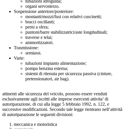
tubazioni idroguida;
organi servosterzo.
Sospensione anteriore/posteriore:
montanti/mozzi/fusi con relativi cuscinetti;
bracci oscillanti;
perni a sfera;
puntoni/barre stabilizzatrici/aste longitudinali;
traverse e telai;
ammortizzatori.
Trasmissione:
semiassi.
Varie:
tubazioni impianto alimentazione;
pompa benzina esterna;
sistemi di ritenuta per sicurezza passiva (cinture,
pretensionatori, air bag).
attinenti alle sicurezza del veicolo, possono essere venduti
esclusivamente agli iscritti alle imprese esercenti attivita’ di
autoriparazione, di cui alla legge 5 febbraio 1992, n. 122, e
successive modificazioni. Secondo tale legge rientrano nell’attività
di autoriparazione le seguenti divisioni:
meccanica e motoristica