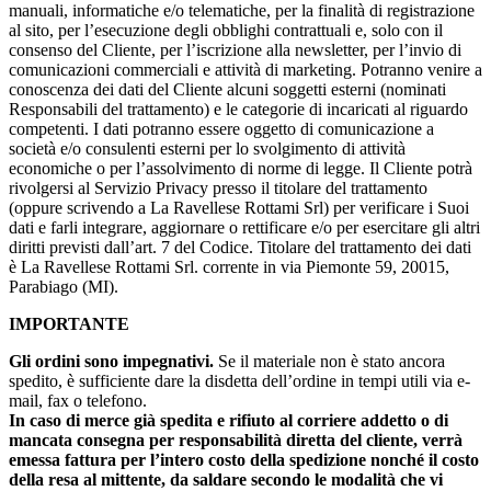
manuali, informatiche e/o telematiche, per la finalità di registrazione
al sito, per l’esecuzione degli obblighi contrattuali e, solo con il
consenso del Cliente, per l’iscrizione alla newsletter, per l’invio di
comunicazioni commerciali e attività di marketing. Potranno venire a
conoscenza dei dati del Cliente alcuni soggetti esterni (nominati
Responsabili del trattamento) e le categorie di incaricati al riguardo
competenti. I dati potranno essere oggetto di comunicazione a
società e/o consulenti esterni per lo svolgimento di attività
economiche o per l’assolvimento di norme di legge. Il Cliente potrà
rivolgersi al Servizio Privacy presso il titolare del trattamento
(oppure scrivendo a La Ravellese Rottami Srl) per verificare i Suoi
dati e farli integrare, aggiornare o rettificare e/o per esercitare gli altri
diritti previsti dall’art. 7 del Codice. Titolare del trattamento dei dati
è La Ravellese Rottami Srl. corrente in via Piemonte 59, 20015,
Parabiago (MI).
IMPORTANTE
Gli ordini sono impegnativi.
Se il materiale non è stato ancora
spedito, è sufficiente dare la disdetta dell’ordine in tempi utili via e-
mail, fax o telefono.
In caso di merce già spedita e rifiuto al corriere addetto o di
mancata consegna per responsabilità diretta del cliente, verrà
emessa fattura per l’intero costo della spedizione nonché il costo
della resa al mittente, da saldare secondo le modalità che vi